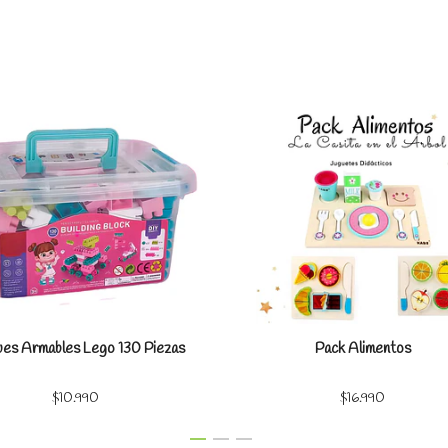
Ver detalles
Ver detal
es Armables Lego 130 Piezas
Pack Alimentos
$10.990
$16.990