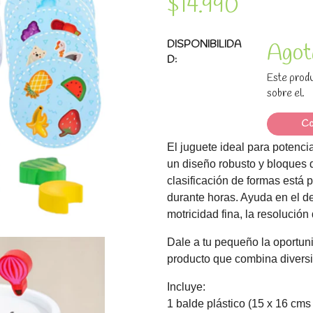
$14.990
DISPONIBILIDA
Agot
D:
Este produ
sobre el.
Co
El juguete ideal para potenciar
un diseño robusto y bloques 
clasificación de formas está 
durante horas. Ayuda en el d
motricidad fina, la resolució
Dale a tu pequeño la oportuni
producto que combina divers
Incluye:
1 balde plástico (15 x 16 cms 