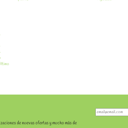
2
3
4
5
»
Último
lizaciones de nuevas ofertas y mucho más de