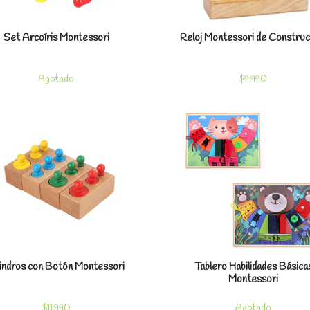
Set Arcoíris Montessori
Reloj Montessori de Construc
Agotado
$9.990
Ver detalles
Ver detal
lindros con Botón Montessori
Tablero Habilidades Básica
Montessori
$11.990
Agotado