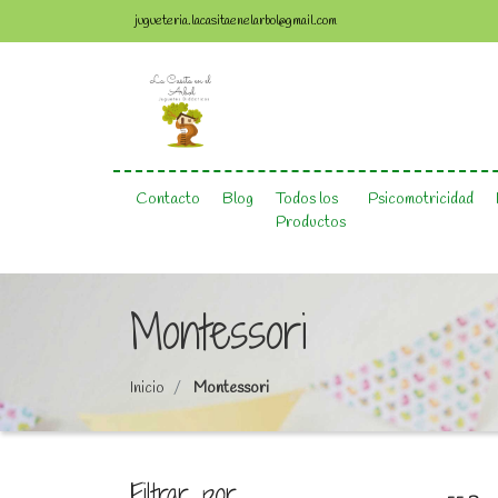
jugueteria.lacasitaenelarbol@gmail.com
Contacto
Blog
Todos los
Psicomotricidad
Productos
Montessori
Inicio
Montessori
Filtrar por