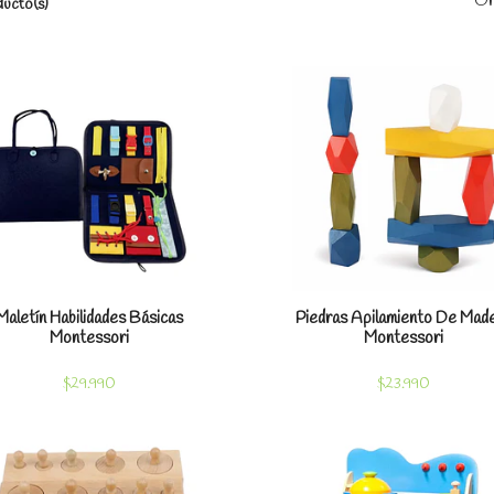
Or
ucto(s)
Ver detalles
Ver detal
Maletín Habilidades Básicas
Piedras Apilamiento De Mad
Montessori
Montessori
$29.990
$23.990
Ver detalles
Ver detal