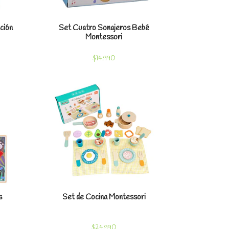
ción
Set Cuatro Sonajeros Bebé
Montessori
$14.990
les
Ver detalles
s
Set de Cocina Montessori
$24.990