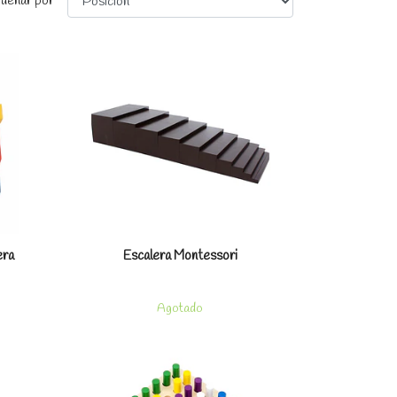
denar por
les
Ver detalles
era
Escalera Montessori
Agotado
les
Ver detalles