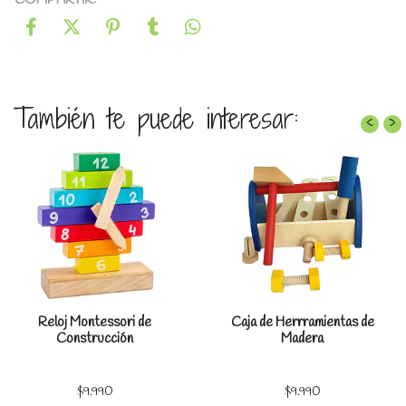
También te puede interesar:
‹
›
Reloj Montessori de
Caja de Herrramientas de
Construcción
Madera
$9.990
$9.990