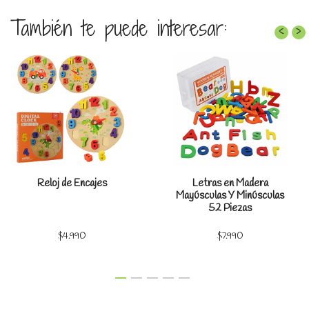
También te puede interesar:
‹
›
Reloj de Encajes
Letras en Madera
Mayúsculas Y Minúsculas
52 Piezas
$4.990
$7.990