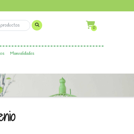
0
os
Manualidades
enio