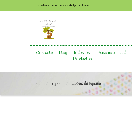
jugueteria.lacasitaenelarbol@gmail.com
Contacto
Blog
Todos los
Psicomotricidad
Productos
Inicio
Ingenio
Cubos de Ingenio