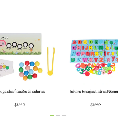
Ver detalles
Ver detal
uga clasificación de colores
Tablero Encajes Letras Núme
$3.990
$3.990