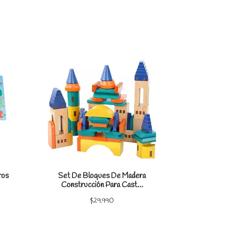
les
Ver detalles
Tangram Bl
ros
Set De Bloques De Madera
Construcción Para Cast...
$29.990