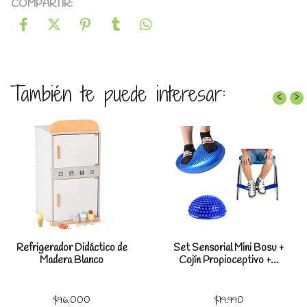
COMPARTIR:
También te puede interesar:
‹
›
Refrigerador Didáctico de
Set Sensorial Mini Bosu +
Madera Blanco
Cojín Propioceptivo +...
$96.000
$19.990