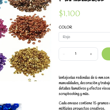
$1.100
COLOR
-
+
lentejuelas redondas de 6 mm son i
manualidades, decoración y traba
detalles llamativos y efectos visua
scrapbooking y más.
Cada envase contiene 15 gramos d
múltiples proyectos creativos.