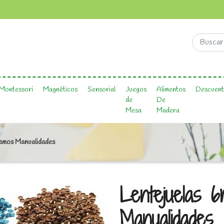
Montessori
Magnéticos
Sensorial
Juegos
Alimentos
Descuent
de
De
Mesa
Madera
ramos Manualidades
Lentejuelas 
Manualidades