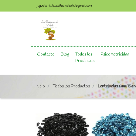
jugueteria.lacasitaenelarbol@gmail.com
Contacto
Blog
Todos los
Psicomotricidad
Productos
Inicio
Todos los Productos
Lentejuelas 6mm 15g