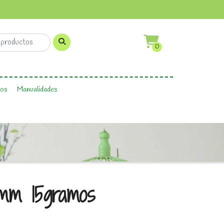
0
os
Manualidades
6mm 15gramos