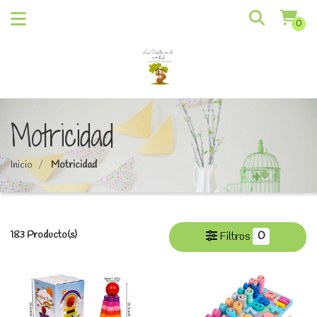
0
Motricidad
Inicio
Motricidad
183 Producto(s)
0
Filtros