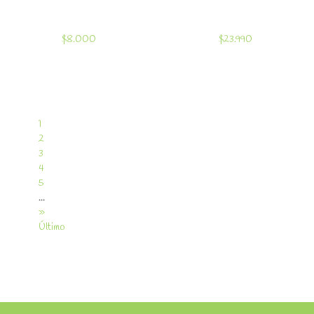
$8.000
$23.990
1
2
3
4
5
...
»
Último