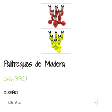
Palitroques de Madera
$6.990
DISEÑO