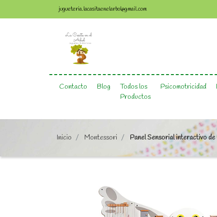
jugueteria.lacasitaenelarbol@gmail.com
Contacto
Blog
Todos los
Psicomotricidad
Productos
Inicio
Montessori
Panel Sensorial interactivo de