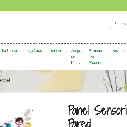
Montessori
Magnéticos
Sensorial
Juegos
Alimentos
Descuent
de
De
Mesa
Madera
 Pared
Panel Sensoria
Pared