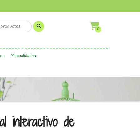
0
os
Manualidades
l interactivo de