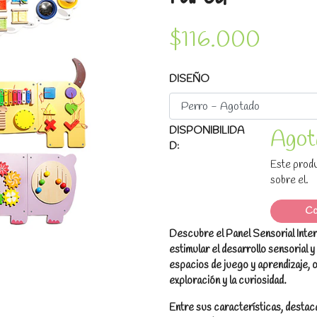
$116.000
DISEÑO
DISPONIBILIDA
Agot
D:
Este produ
sobre el.
Co
Descubre el Panel Sensorial Inte
estimular el desarrollo sensorial 
espacios de juego y aprendizaje, 
exploración y la curiosidad.
Entre sus características, destaca