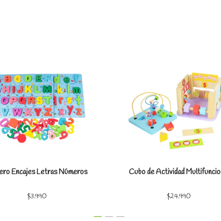
Ver detalles
Ver detal
lero Encajes Letras Números
Cubo de Actividad Multifuncio
$3.990
$24.990