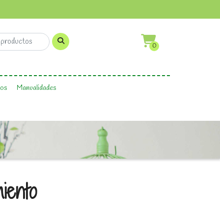
0
os
Manualidades
iento