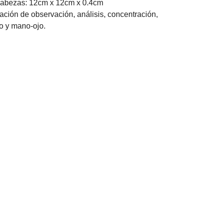
cabezas: 12cm x 12cm x 0.4cm
ción de observación, análisis, concentración,
o y mano-ojo.