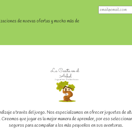
lizaciones de nuevas ofertas y mucho más de
dizaje a través del juego. Nos especializamos en ofrecer juguetes de alta c
to. Creemos que jugar es la mejor manera de aprender, por eso seleccion
seguros para acompañar a los más pequeños en sus aventuras.