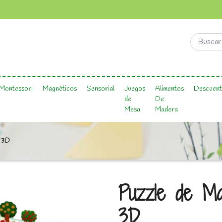
Montessori
Magnéticos
Sensorial
Juegos
Alimentos
Descuent
de
De
Mesa
Madera
s 3D
Puzzle de Ma
3D