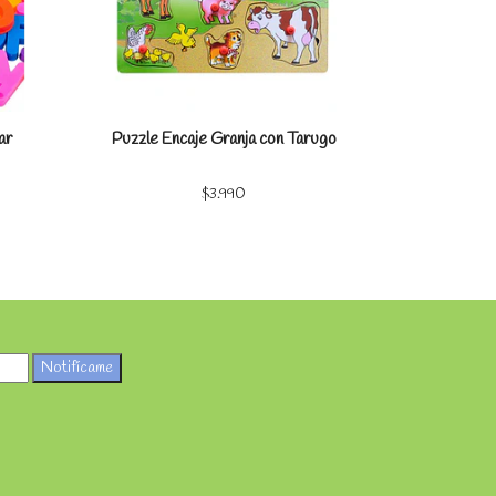
ar
Puzzle Encaje Granja con Tarugo
Puzzle En
$3.990
Notifícame