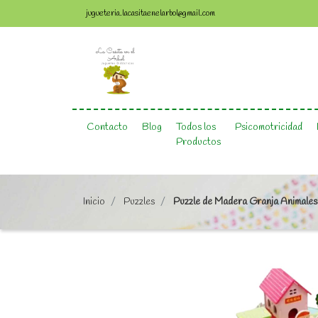
jugueteria.lacasitaenelarbol@gmail.com
Contacto
Blog
Todos los
Psicomotricidad
Productos
Inicio
Puzzles
Puzzle de Madera Granja Animale