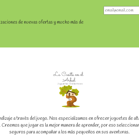
lizaciones de nuevas ofertas y mucho más de
dizaje a través del juego. Nos especializamos en ofrecer juguetes de alta c
to. Creemos que jugar es la mejor manera de aprender, por eso seleccion
seguros para acompañar a los más pequeños en sus aventuras.