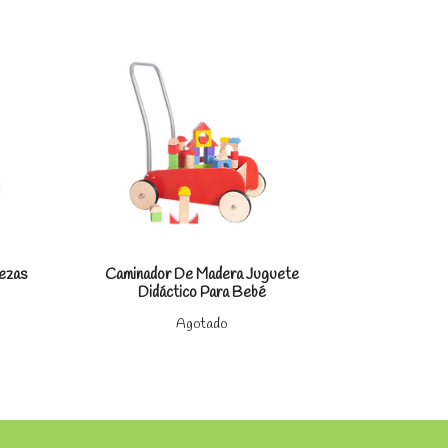
les
Ver detalles
ezas
Caminador De Madera Juguete
Refrigera
Didáctico Para Bebé
Agotado