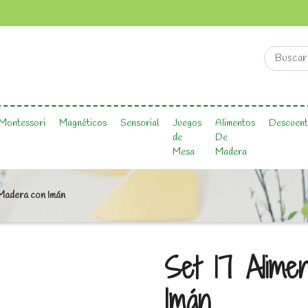
Montessori
Magnéticos
Sensorial
Juegos
Alimentos
Descuent
de
De
Mesa
Madera
 Madera con Imán
Set 17 Alime
Imán