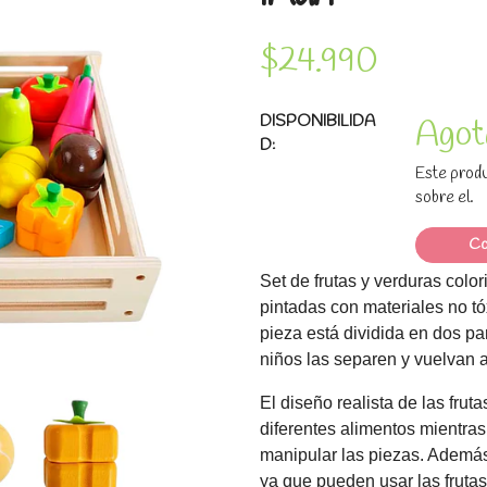
$24.990
DISPONIBILIDA
Agot
D:
Este produ
sobre el.
Co
Set de frutas y verduras colo
pintadas con materiales no t
pieza está dividida en dos pa
niños las separen y vuelvan 
El diseño realista de las frut
diferentes alimentos mientras
manipular las piezas. Además,
ya que pueden usar las fruta