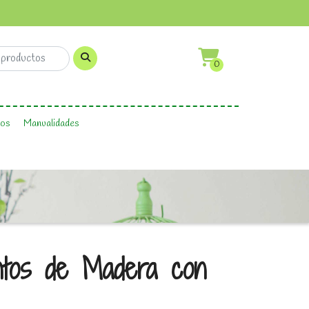
0
os
Manualidades
ntos de Madera con