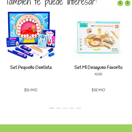
También te puede interesar:
‹
›
Set Pequeño Dentista
Set Mi Desayuno Favorito
KABI
$15.990
$18.990