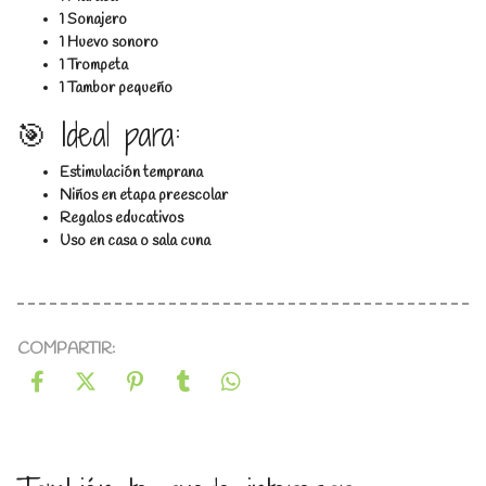
1 Sonajero
1 Huevo sonoro
1 Trompeta
1 Tambor pequeño
🎯 Ideal para:
Estimulación temprana
Niños en etapa preescolar
Regalos educativos
Uso en casa o sala cuna
COMPARTIR: