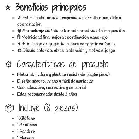
⭐ Beneficios principales
🎵 Estimulación musical temprana: desarrolla ritmo, oído y
coordinación
🧠 Aprendizaje didáctico: fomenta creatividad e imaginación
✋ Motricidad fina: mejora coordinación mano-ojo
👨‍👩‍👧 Juego en grupo: ideal para compartir en familia
🎨 Diseño colorido: atrae la atención y motiva el juego
⚙️ Características del producto
Material: madera y plástico resistente (según pieza)
Diseño: seguro, liviano y fácil de manipular
Uso: educativo, recreativo y sensorial
Edad recomendada: desde 3 años
📦 Incluye (8 piezas)
1 Xilófono
1 Armónica
1 Pandero
1 Maraca