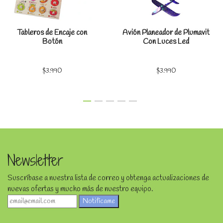
Tableros de Encaje con
Avión Planeador de Plumavit
Botón
Con Luces Led
$3.990
$3.990
Newsletter
Suscríbase a nuestra lista de correo y obtenga actualizaciones de
nuevas ofertas y mucho más de nuestro equipo.
Notifícame