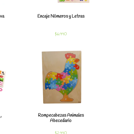
Eva
Encaje Números y Letras
$6.990
les
Ver detalles
,
Rompecabezas Animales
Abecedario
$2.990