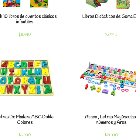
k 10 libros de cuentos clásicos
Libros Didácticos de Goma 
infantiles
$11.990
$2.990
Ver detalles
Ver detal
etras De Madera ABC Doble
Abaco , Letras Mayúsculas 
Colores
números y Aros
$5.990
$14.990