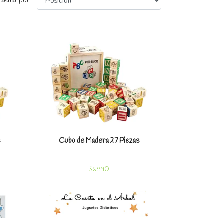
denar por
les
Ver detalles
s
Cubo de Madera 27 Piezas
$6.990
les
Ver detalles