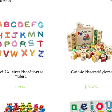
Or
ucto(s)
Ver detalles
Ver detal
et 26 Letras Magnéticas de
Cubo de Madera 48 pieza
Madera
$3.990
$10.000
Ver detalles
Ver detal