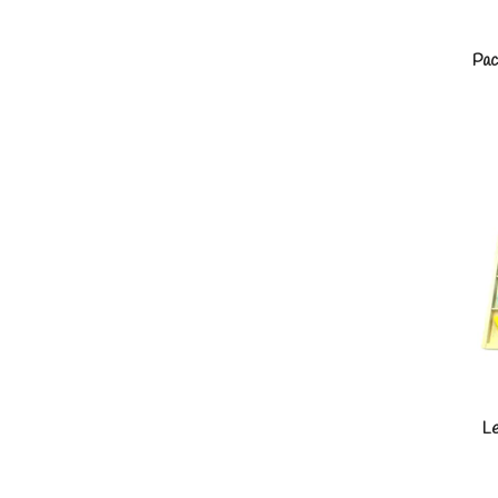
Pac
L