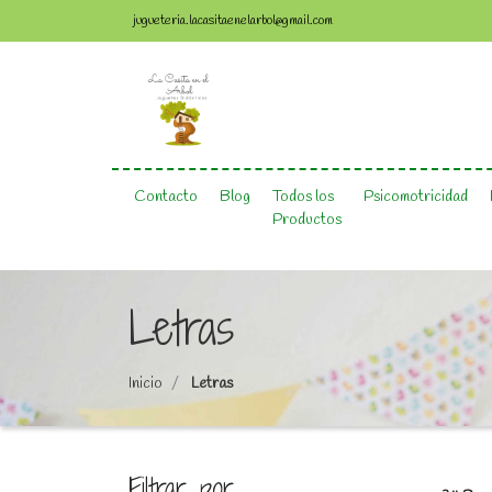
jugueteria.lacasitaenelarbol@gmail.com
Contacto
Blog
Todos los
Psicomotricidad
Productos
Letras
Inicio
Letras
Filtrar por