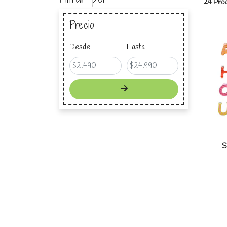
24 Prod
Precio
Desde
Hasta
S