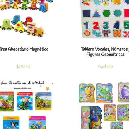
Tren Abecedario Magnético
Tablero Vocales, Números 
Figuras Geométricas
$24.990
Agotado
Ver detalles
Ver detal