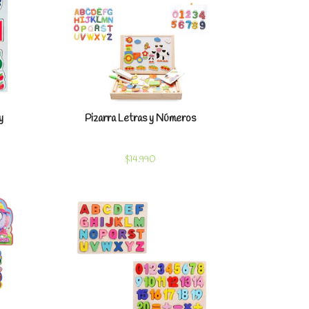
y
Pizarra Letras y Números
$14.990
les
Ver detalles