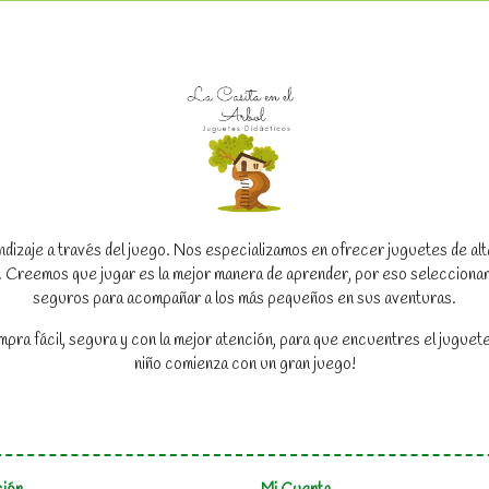
dizaje a través del juego. Nos especializamos en ofrecer juguetes de alta c
to. Creemos que jugar es la mejor manera de aprender, por eso seleccion
seguros para acompañar a los más pequeños en sus aventuras.
a fácil, segura y con la mejor atención, para que encuentres el juguete
niño comienza con un gran juego!