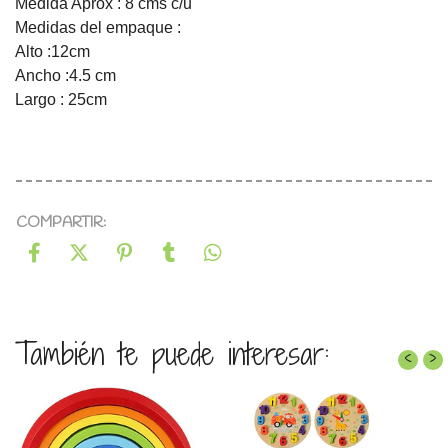
Medida Aprox : 8 cms c/u⠀
Medidas del empaque : ⠀
Alto :12cm⠀
Ancho :4.5 cm⠀
Largo : 25cm⠀
⠀
COMPARTIR:
También te puede interesar:
‹
›