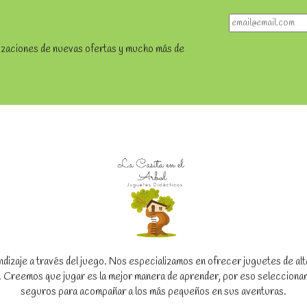
lizaciones de nuevas ofertas y mucho más de
dizaje a través del juego. Nos especializamos en ofrecer juguetes de alta c
to. Creemos que jugar es la mejor manera de aprender, por eso seleccion
seguros para acompañar a los más pequeños en sus aventuras.