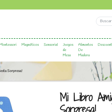
Montessori
Magnéticos
Sensorial
Juegos
Alimentos
Descuent
de
De
Mesa
Madera
iesta Sorpresa!
Mi Libro Amig
Sorpresa!