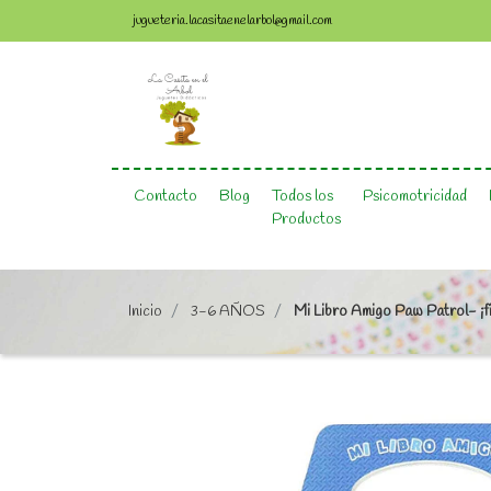
jugueteria.lacasitaenelarbol@gmail.com
Contacto
Blog
Todos los
Psicomotricidad
Productos
Inicio
3-6 AÑOS
Mi Libro Amigo Paw Patrol- ¡f