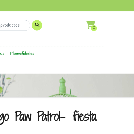
0
os
Manualidades
o Paw Patrol- ¡fiesta