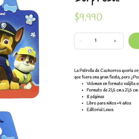
$9.990
-
+
La Patrulla de Cachorros quería o
que fuera una gran fiesta, pero ¿P
Volumen en formato valijita
Formato de 21,5 cm x 21,5 cm
8 páginas
Libro para niños +4 años
Editorial Lexus