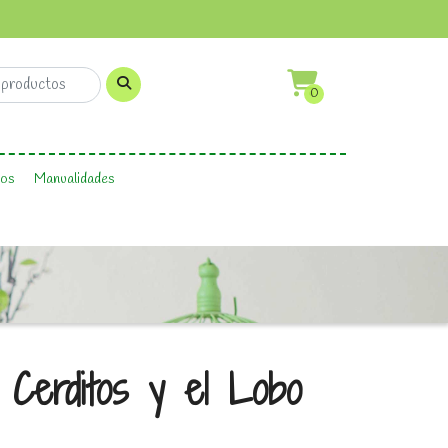
0
os
Manualidades
 Cerditos y el Lobo