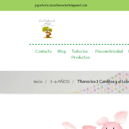
jugueteria.lacasitaenelarbol@gmail.com
Contacto
Blog
Todos los
Psicomotricidad
Productos
Inicio
3-6 AÑOS
Títeres los 3 Cerditos y el Lob