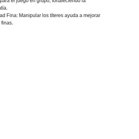
 para el juego en grupo, fortaleciendo la
tía.
ad Fina: Manipular los títeres ayuda a mejorar
finas.