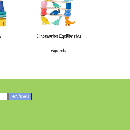
Juego Lógic
a
Dinosaurios Equilibristas
Agotado
$9
Notifícame